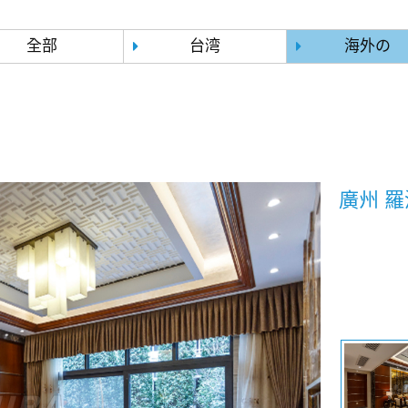
全部
台湾
海外の
廣州 