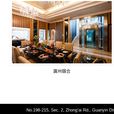
廣州頤合
No.198-215, Sec. 2, Zhong’ai Rd., Guanyin Di