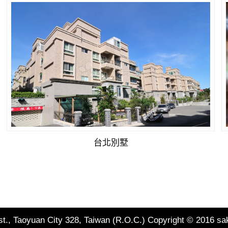
台北別墅
st., Taoyuan City 328, Taiwan (R.O.C.)
Copyright © 2016 sak