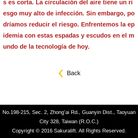
s es corta. La circulación del aire tiene un ri
esgo muy alto de infección. Sin embargo, po
dríamos reducir el riesgo. Enfrentemos la ep
idemia con estas espadas y escudos en el m
undo de la tecnología de hoy.
Back
No.198-215, Sec. 2, Zhong’ai Rd., Guanyin Dist., Taoyuan
City 328, Taiwan (R.O.C.)
Copyright © 2016 Sakuralift. All Rights Reserved.