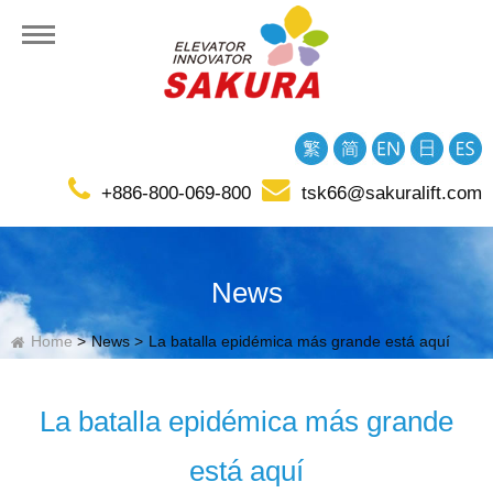
presa
+886-800-069-800
tsk66@sakuralift.com
ional
News
Home
News
La batalla epidémica más grande está aquí
La batalla epidémica más grande
está aquí
cto