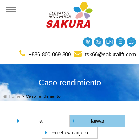
presa
+886-800-069-800
tsk66@sakuralift.com
ional
Caso rendimiento
Home
Caso rendimiento
all
Taiwán
En el extranjero
cto