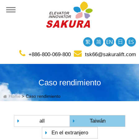
presa
+886-800-069-800
tsk66@sakuralift.com
ional
Caso rendimiento
Home
Caso rendimiento
all
Taiwán
En el extranjero
cto