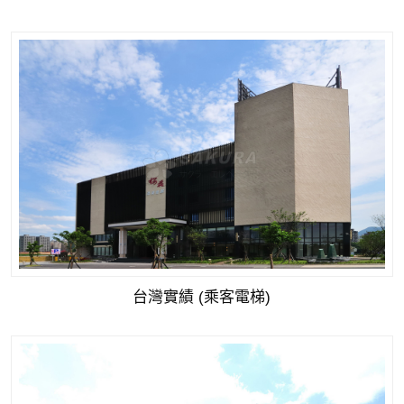
台灣實績 (乘客電梯)