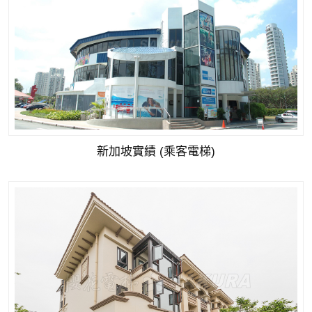
新加坡實績 (乘客電梯)