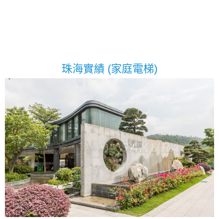
珠海實績 (家庭電梯)