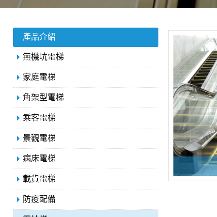
產品介紹
無機坑電梯
家庭電梯
角架型電梯
乘客電梯
景觀電梯
病床電梯
載貨電梯
防疫配備